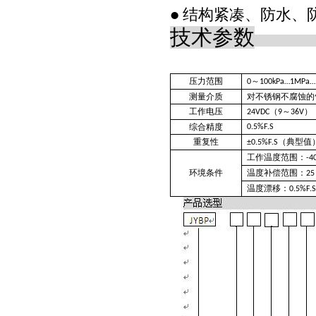
结构紧凑、防水、
●
技术参数
压力范围
～
0
100kPa…1MPa
测量介质
对不锈钢不腐蚀的
工作电压
（
～
）
24VDC
9
36V
综合精度
0.5%F.S
重复性
（典型值
±0.5%F.S
工作温度范围：
-4
环境条件
温度补偿范围：
25
温度漂移：
0.5%F.S