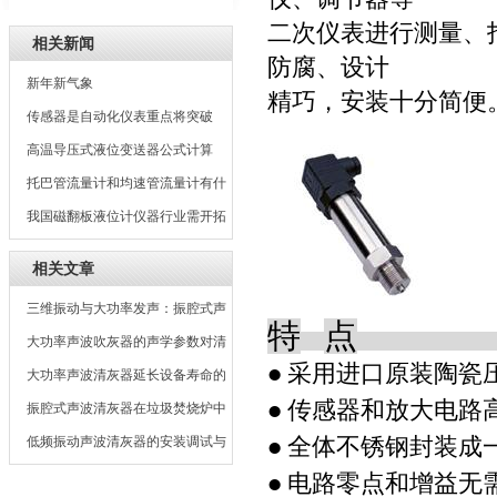
二次仪表进行测量、
相关新闻
防腐、设计
新年新气象
精巧，安装十分简便
传感器是自动化仪表重点将突破
100万亿个
高温导压式液位变送器公式计算
托巴管流量计和均速管流量计有什
么区别
我国磁翻板液位计仪器行业需开拓
新的市场
相关文章
三维振动与大功率发声：振腔式声
特
点
波吹灰器的工作原理深度剖析
大功率声波吹灰器的声学参数对清
采用进口原装陶瓷
●
灰效果的影响
大功率声波清灰器延长设备寿命的
传感器和放大电路
●
经济效益分析
振腔式声波清灰器在垃圾焚烧炉中
全体不锈钢封装成
的应用
低频振动声波清灰器的安装调试与
●
常见问题
电路零点和增益无
●