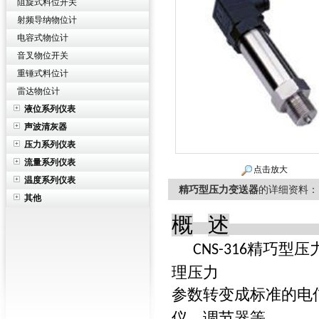
阻旋式料位开关
射频导纳物位计
电容式物位计
音叉物位开关
重锤式料位计
雷达物位计
液位系列仪表
声波清灰器
压力系列仪表
流量系列仪表
点击放大
温度系列仪表
精巧型压力变送器
的详细资料：
其他
概
述
精巧型压
CNS-316
理压力
参数转变成标准的电
仪、调节器等