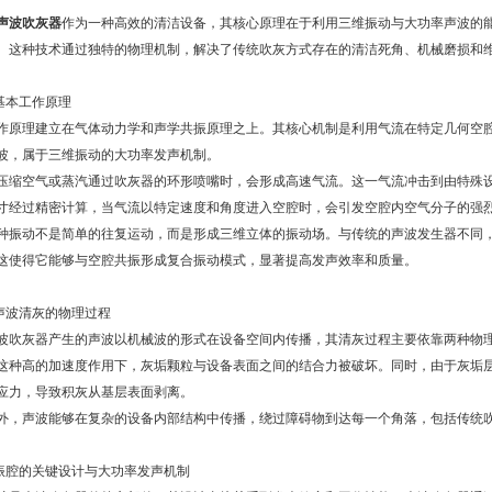
声波吹灰器
作为一种高效的清洁设备，其核心原理在于利用三维振动与大功率声波的
。这种技术通过独特的物理机制，解决了传统吹灰方式存在的清洁死角、机械磨损和
本工作原理
理建立在气体动力学和声学共振原理之上。其核心机制是利用气流在特定几何空腔
波，属于三维振动的大功率发声机制。
空气或蒸汽通过吹灰器的环形喷嘴时，会形成高速气流。这一气流冲击到由特殊设
寸经过精密计算，当气流以特定速度和角度进入空腔时，会引发空腔内空气分子的强
动不是简单的往复运动，而是形成三维立体的振动场。与传统的声波发生器不同，
这使得它能够与空腔共振形成复合振动模式，显著提高发声效率和质量。
波清灰的物理过程
灰器产生的声波以机械波的形式在设备空间内传播，其清灰过程主要依靠两种物理
高的加速度作用下，灰垢颗粒与设备表面之间的结合力被破坏。同时，由于灰垢层
应力，导致积灰从基层表面剥离。
声波能够在复杂的设备内部结构中传播，绕过障碍物到达每一个角落，包括传统吹
腔的关键设计与大功率发声机制