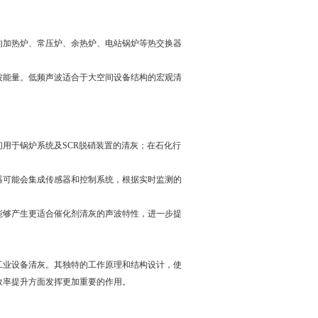
加热炉、常压炉、余热炉、电站锅炉等热交换器
波能量。低频声波适合于大空间设备结构的宏观清
于锅炉系统及SCR脱硝装置的清灰；在石化行
可能会集成传感器和控制系统，根据实时监测的
够产生更适合催化剂清灰的声波特性，进一步提
业设备清灰。其独特的工作原理和结构设计，使
效率提升方面发挥更加重要的作用。