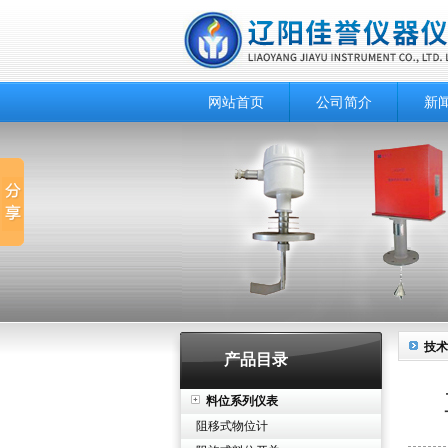
网站首页
公司简介
新
技术
产品目录
料位系列仪表
阻移式物位计