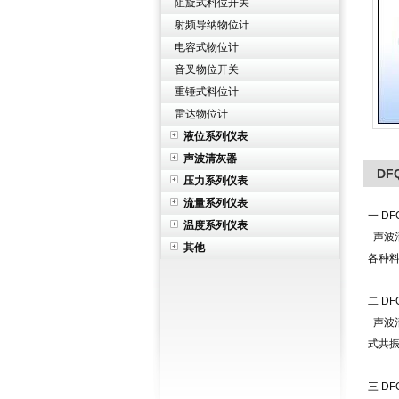
阻旋式料位开关
射频导纳物位计
电容式物位计
音叉物位开关
重锤式料位计
雷达物位计
液位系列仪表
声波清灰器
DF
压力系列仪表
流量系列仪表
一 D
温度系列仪表
声波
其他
各种
二 D
声波
式共
三 D