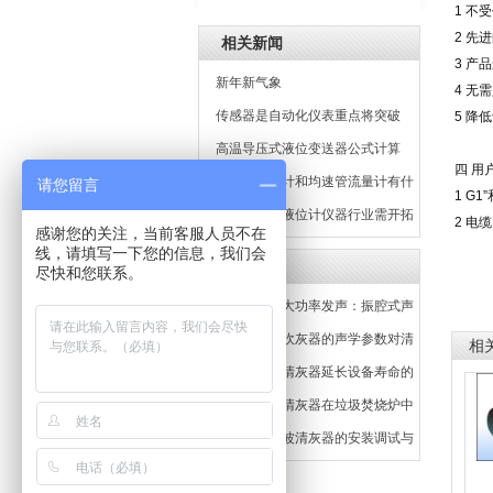
1 不
2 先
相关新闻
3 产
新年新气象
4 无
传感器是自动化仪表重点将突破
5 降
100万亿个
高温导压式液位变送器公式计算
四 用
托巴管流量计和均速管流量计有什
请您留言
1 G
么区别
我国磁翻板液位计仪器行业需开拓
2 电
感谢您的关注，当前客服人员不在
新的市场
线，请填写一下您的信息，我们会
相关文章
尽快和您联系。
三维振动与大功率发声：振腔式声
波吹灰器的工作原理深度剖析
大功率声波吹灰器的声学参数对清
相
灰效果的影响
大功率声波清灰器延长设备寿命的
经济效益分析
振腔式声波清灰器在垃圾焚烧炉中
的应用
低频振动声波清灰器的安装调试与
常见问题