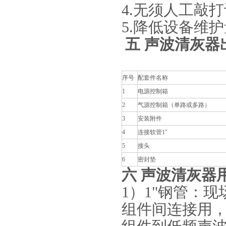
4.无须人工敲
5.降低设备维
五 声波清灰器
序号
配套件名称
1
电源控制箱
2
气源控制箱（单路或多路）
3
安装附件
4
连接软管1"
5
接头
6
密封垫
六 声波清灰器
1）1"钢管：
现
组件间连接用