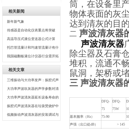
筒，在设备里
相关新闻
物体表面的灰
达到清灰的目
新年新气象
传感器是自动化仪表重点将突破
声波清灰器
二
100万亿个
高温导压式液位变送器公式计算
声波清灰器
托巴管流量计和均速管流量计有什
除尘器及石膏
么区别
我国磁翻板液位计仪器行业需开拓
堆积，流通不
新的市场
相关文章
鼠洞，架桥或
三维振动与大功率发声：振腔式声
三 声波清灰器
波吹灰器的工作原理深度剖析
大功率声波吹灰器的声学参数对清
灰效果的影响
大功率声波清灰器延长设备寿命的
DFQ-
DFQ-
D
经济效益分析
振腔式声波清灰器在垃圾焚烧炉中
75
75W
1
的应用
低频振动声波清灰器的安装调试与
基本频率（Hz）
75-90
1
常见问题
声强（出口处dB）
> 145