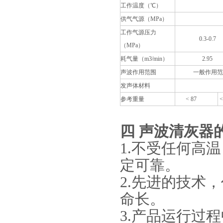
工作温度（℃）
350<
供气气源（MPa）
> 
工作气源压力
0.3-0.7
（MPa）
耗气量（m3/min）
2.95
声波作用范围
一般作用范围直径
发声体材料
发声体材料
参考重量
< 87
<
四
声波清灰器
1.不受任何高
定可靠。
2.先进的技术
命长。
3.产品运行过