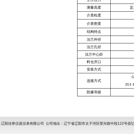
工作压力
测量高度
定
介质粒度
介质密度
结构特点
法兰外径
法兰孔径
法兰中心距
料仓开口
安装方式
G
连接方式
ZG1-1
防爆等级
辽阳佳誉仪器仪表有限公司
公司地址：辽宁省辽阳市太子河区荣兴路中段122号佰弘亿拓产业园